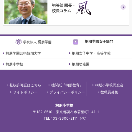
初等部 園長・
校長コラム
桐朋学園女子部門
桐朋学園芸術短期大学
桐朋女子中学・高等学校
桐朋小学校
桐朋幼稚園
登校許可証はこちら
機関紙『桐朋教育』
桐朋小学校同窓会
サイトポリシー
プライバシーポリシー
教職員募集
桐朋小学校
〒182-8510 東京都調布市若葉町1-41-1
TEL : 03-3300-2111（代）