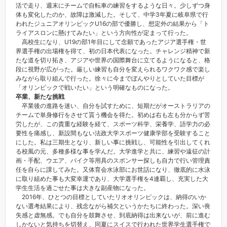
活で走り、週末にチームで自転車の練習をするような日々。少しずつ身
体も変化したのか、故障は激減した。そして、中学3年夏に岐阜県で行
われたジュニアオリンピックU16の部で優勝し、想定外の結果から「ト
ライアスロンに懸けてみたい」という方向性が定まって行った。
高校生になり、U19の部1年目にして念願であったアジア選手権・世
界選手権の出場権を得て、初の日本代表になった。チャレンジ精神で新
たな道を切り拓き、アジアや世界の国際舞台に立てるようになると、格
段に視野が広がった。厳しい練習も自分を変えられるワクワク感で楽し
みながら取り組んで行った。徐々に今までぼんやりとしていた目標が
「オリンピックで戦いたい」という明確なものになった。
卒業、新たな挑戦
卒業後の進路を迷い、自分を試すために、短期だがオーストラリアの
チームで単身修行をさせて貰う機会を得た。初めは右も左も分からず苦
労したが、この貴重な経験を経て、スポーツ科学、栄養学、語学力の必
要性を痛感し、新設間もない法政大学スポーツ健康学部を受験すること
にした。私は三期生となり、新しい事に挑戦し、可能性を引出してくれ
る校風の元、多種多様な事を学んだ。大学進学と共に、練習や遠征の計
画・手配、ウエア、バイク等用具のスポンサー探しも自力で行い管理責
任を自らに課してみた。又体育会水泳部にお世話になり、徹底的に水泳
に取り組めた事も大変幸運であり、大学選手権を4連覇し、充実した大
学生生活を過ごせた事は大きな副産物になった。
2016年、ひとつの目標としていたリオオリンピックは、納得のいか
ない選考結果により、残念ながら補欠というかたちに終わった。深い喪
失感と虚無感。でも自分を鼓舞させ、到底納得は出来ないが、前に進む
しかないと気持ちを切替え、同夏にスイスで行われた世界学生選手権で