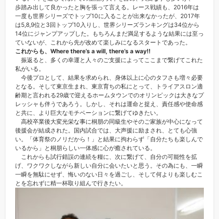
歩踏み出して良かったと胸を張って言える。レース戦績も、2016年は
一度も世界シリーズでトップ10に入ることが出来なかったが、2017年
は5,8,9位と3回トップ10入りし、世界シリーズランキングは34位から
14位にジャンプアップした。もちろんまだ満足するような結果には至っ
ていないが、これから先が改めて楽しみになるスタートであった。
これからも、Where there’s a will, there’s a way!!
振返ると、多くの幸運と人々のご支援によってここまで繋げてこれた
私がいる。
今後プロとして、結果を求められ、身体以上に心のタフさも増々必要
となる。そして東京生まれ、東京育ちの私にとって、トライアスロン適
齢期と言われる29歳で迎えるホームタウンでのオリンピックは大きなプ
レッシャも伴うであろう。しかし、それは運命と捉え、責任感や使命感
と共に、より巨大なモチベーションに繋げてゆきたい。
高校卒業後大変光栄な事に桐朋の同級生やそのご家族が中心になって
後援会が結成された。国内試合では、大声援に励まされ、とても心強
い。「体育祭のノリだから！」と結果に拘わらず「自分たちも楽しんで
いるから」と桐朋らしい一体感に心が癒されている。
これからも試行錯誤の連続を糧に、次に繋げて、自分の可能性を拡
げ、ワクワクしながら新しい自分に会いたいと思う。その為にも、一瞬
一瞬を無駄にせず、悔いのない日々を過ごし、そして何よりも楽しむこ
とを忘れずに精一杯取り組んで行きたい。