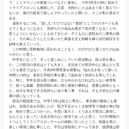
で、ミニマラソンや家族リレーなどに参加し、小学2年生の時に初めて
トライアスロンにも挑戦した。正直、当時のことはあまり良く覚えてい
ないが、遊びの延長で楽しんでやっていたと聞いた。そこが私の原点で
ある。
成長するにつれ、“楽しむ”だけではない“競技”としてのスポーツも見
えてくるようになると、気持ちだけ追込み過ぎて気分悪くなることや、
思うようにいかないことも出てきたが、子ども心に表彰台のご褒美が嬉
しく、その為にどうしたら良いかと家族を交え戦略を練り試行錯誤する
妙味も覚えていった。
この時期に受験勉強に囚われることなく、のびのびと過ごせたのはあ
りがたいと思う。
中学生になって、ずっと楽しみにしていた部活動は、陸上部を選ん
だ。この部活の存在はとても大きく、生活全てが部活中心に進んだと言
っても過言ではない。中高6年間苦楽を積重ね、悩み泣き笑って築いた
仲間との絆は、多彩な学校行事を通して認め合う気持ちを育んでくれ
た。特に、学年全員を取り纏め、立ち向かわなければならない体育祭
で、様々な葛藤、悪戦苦闘の末に得た僅差の勝利は、貴重な財産となっ
た。自分を肯定できる気持ちに辿り着く事、それは、今も大切な心の健
康の源になっている。
部活の競技面では、中学1.2年は陸上に専念し、東京都の選抜にも選
ばれ、全国大会を目指したが、筋力不足からくる故障等で成績が伸び悩
み、初めて壁にぶつかった。今思い返すと、とりあえず部活に参加し、
なんとなく走っている自主性のない状況であったと思う。その打開策の
１つとしてトライアスロンチームの体験に行ったところ、刺激を受け、
新しい環境に挑む事にした。平日は登校前にチームで泳ぎ、放課後は部