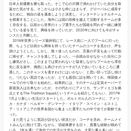
日本人初優勝を勝ち取った。そこで心の片隅で潰れかけていた自分を取
返せた気がする。そこからは小さな枠にはまらず、グローバルに成長す
るために、独自の道を邁進しようと決意し、インターナショナルチーム
を模索することにした。海外には国の垣根を越えて活動するチームが多
く存在する。以前から世界のトップ選手たちが国籍を問わず一緒に練習
している姿を見て、興味を持っていたが、2020年に向けても今がチャ
ンスだと判断した。
2016年世界シリーズ最終戦にて、レース前に一人でプールに行った
際、ちょうど以前から興味を持っていたチームのコーチを見かけ、声を
掛けようとした。しかし、散々迷ったものの、言葉の不安もあって行動
に移せず、チャンスを逃してしまった。一歩踏み出せなかった自分に少
し嫌気がさし、このままでは変われないと猛省しながらプールから滞在
先に戻る途中、偶然にも再びそのコーチが1人で歩いているところに遭
遇した。このチャンスを逃すわけにはいかない、と思い切って話し掛け
た。つたない英語であったが、とても親切に話を聞いてくれ、帰国後メ
ールでのやり取りを始めた。結果的には、そのチームは定員オーバーで
新規加入は出来なかったが、その代わりにアメリカ、サンディエゴを拠
点とするThe Triathlon Squadというチームを紹介してもらい、2017年
1月より新しい生活がスタートした。ポルトガル人のコーチに、アメリ
カ・カナダ・ベルギー・デンマーク・イタリア・スペイン・エストニ
ア・リトアニアの世界各国から集まった選手たちの中で全てが新鮮であ
った。
まだ思うように英語が話せない状況だが、コーチを含め、チームメイ
トみんなに助けて貰いながら、切磋琢磨する日々、貴重な経験が積めて
いる。1年を通して海外での生活が大半を占め、大変な事も多いが、一