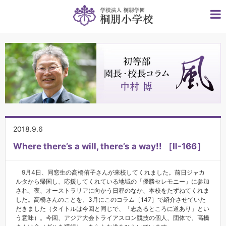
2018.9.6
Where there’s a will, there’s a way!! ［Ⅱ-166］
9月4日、同窓生の高橋侑子さんが来校してくれました。前日ジャカ
ルタから帰国し、応援してくれている地域の「優勝セレモニー」に参加
され、夜、オーストラリアに向かう日程のなか、本校をたずねてくれま
した。高橋さんのことを、3月にこのコラム［147］で紹介させていた
だきました（タイトルは今回と同じで、「志あるところに道あり」とい
う意味）。今回、アジア大会トライアスロン競技の個人、団体で、高橋