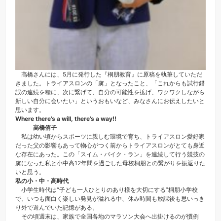
高橋さんには、5月に発行した『桐朋教育』に原稿を執筆していただ
きました。トライアスロンの「虜」となったこと、「これからも試行錯
誤の連続を糧に、次に繋げて、自分の可能性を拡げ、ワクワクしながら
新しい自分に会いたい」というおもいなど、みなさんにお伝えしたいと
思います。
Where there’s a will, there’s a way!!
高橋侑子
私は幼い頃からスポーツに親しむ環境で育ち、トライアスロン愛好家
だった父の影響もあって物心がつく前からトライアスロンがとても身近
な存在にあった。この「スイム・バイク・ラン」を連続して行う競技の
虜になった私と小中高12年間を過ごした母校桐朋との繋がりを振返りた
いと思う。
私の小・中・高時代
小学生時代は“子ども一人ひとりのあり様を大切にする”桐朋小学校
で、いつも面白く楽しい発見が溢れる中、休み時間も放課後も思いっき
り外で遊んでいた記憶がある。
その頃週末は、家族で全国各地のマラソン大会へ出掛けるのが慣例