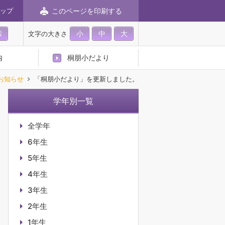
このページを印刷する
ップ
小
中
大
文字の大きさ
内
桐朋小だより
お知らせ
「桐朋小だより」を更新しました。
学年別一覧
全学年
6年生
5年生
4年生
3年生
2年生
1年生