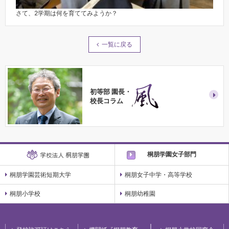
さて、2学期は何を育ててみようか？
一覧に戻る
初等部 園長・
校長コラム
桐朋学園女子部門
桐朋学園芸術短期大学
桐朋女子中学・高等学校
桐朋小学校
桐朋幼稚園