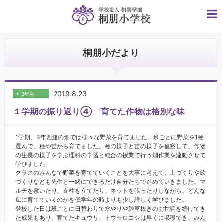
桐朋小だより
2019.8.23
3年生
１学期の振り返り④ 育てた作物は格別な味
1学期、3年西組の畑では様々な野菜を育てました。班ごとに野菜を1種
選んで、種や苗から育てました。種の様子と苗の様子を観察して、作物
の生長の様子を学ぶ理科の学習と総合の授業で行う畑作業を連動させて
学びました。
クラスのみんなで野菜を育てていくことを大事に考えて、土づくりや畝
づくりなども先生と一緒にできるだけ自分たちで進めていきました。マ
ルチを敷いたり、支柱を立てたり、ネットを張ったりしながら、どんな
風に育てていくのかを低学年の時よりも少し詳しく学びました。
登校した日は班ごとに日替わりで水やりや雑草抜きのお世話を続けてき
た成果もあり、育てたキュウリ、トウモロコシは早くに収穫でき、みん