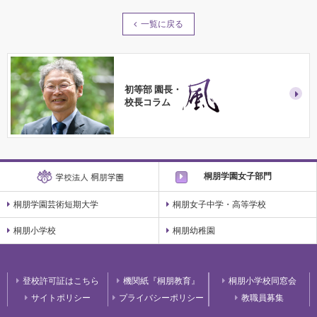
一覧に戻る
初等部 園長・
校長コラム
桐朋学園女子部門
桐朋学園芸術短期大学
桐朋女子中学・高等学校
桐朋小学校
桐朋幼稚園
登校許可証はこちら
機関紙『桐朋教育』
桐朋小学校同窓会
サイトポリシー
プライバシーポリシー
教職員募集