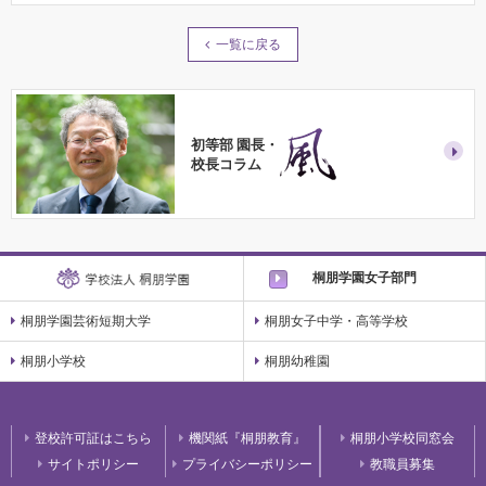
一覧に戻る
初等部 園長・
校長コラム
桐朋学園女子部門
桐朋学園芸術短期大学
桐朋女子中学・高等学校
桐朋小学校
桐朋幼稚園
登校許可証はこちら
機関紙『桐朋教育』
桐朋小学校同窓会
サイトポリシー
プライバシーポリシー
教職員募集