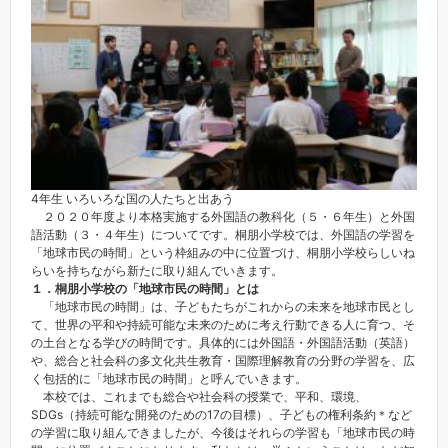
4年生 いろいろな国の人たちと出あう
２０２０年度より本格実施する外国語の教科化（５・６年生）と外国
語活動（３・４年生）についてです。桐朋小学校では、外国語の学習を
「地球市民の時間」という枠組みの中に位置づけ、桐朋小学校らしいね
らいを持ちながら新たに取り組んでいきます。
１．桐朋小学校の「地球市民の時間」とは
「地球市民の時間」は、子どもたちがこれからの未来を地球市民とし
て、世界の平和や持続可能な未来のために考え行動できる人に育つ、そ
の土台となる学びの時間です。具体的には外国語・外国語活動（英語）
や、総合と社会科の多文化共生教育・国際理解教育の分野の学習を、広
く包括的に「地球市民の時間」と呼んでいきます。
本校では、これまでも総合や社会科の授業で、平和、環境、
SDGs（持続可能な開発のための17の目標）、子どもの権利条約
＊
など
の学習に取り組んできましたが、今後はそれらの学習も「地球市民の時