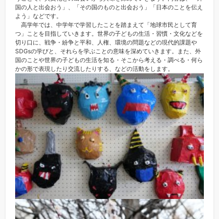
国の人と出会おう」、「その国のものと出会おう」「日本のことを伝え
よう」などです。
高学年では、中学年で学習したことを踏まえて「地球市民として育
つ」ことを目指していきます。世界の子どもの生活・習慣・文化などを
切り口に、戦争・紛争と平和、人権、環境の問題などの現代的課題や
SDGsの学びと、それらを学ぶことの意味を深めていきます。また、外
国のことや世界の子どもの生活を知る・そこから考える・調べる・何ら
かの形で表現したり交流したりする、などの活動をします。