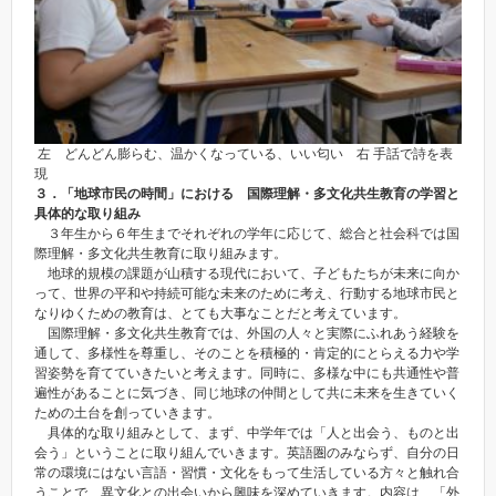
左 どんどん膨らむ、温かくなっている、いい匂い 右 手話で詩を表
現
３．「地球市民の時間」における 国際理解・多文化共生教育の学習と
具体的な取り組み
３年生から６年生までそれぞれの学年に応じて、総合と社会科では国
際理解・多文化共生教育に取り組みます。
地球的規模の課題が山積する現代において、子どもたちが未来に向か
って、世界の平和や持続可能な未来のために考え、行動する地球市民と
なりゆくための教育は、とても大事なことだと考えています。
国際理解・多文化共生教育では、外国の人々と実際にふれあう経験を
通して、多様性を尊重し、そのことを積極的・肯定的にとらえる力や学
習姿勢を育てていきたいと考えます。同時に、多様な中にも共通性や普
遍性があることに気づき、同じ地球の仲間として共に未来を生きていく
ための土台を創っていきます。
具体的な取り組みとして、まず、中学年では「人と出会う、ものと出
会う」ということに取り組んでいきます。英語圏のみならず、自分の日
常の環境にはない言語・習慣・文化をもって生活している方々と触れ合
うことで、異文化との出会いから興味を深めていきます。内容は、「外