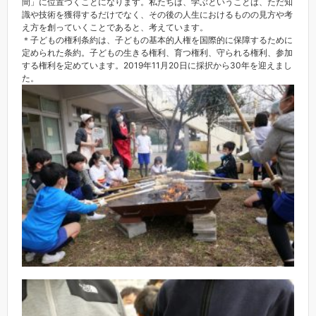
間」に位置づくことになります。私たちは、学ぶということは、ただ知
識や技術を獲得するだけでなく、その後の人生におけるものの見方や考
え方を創っていくことであると、考えています。
＊子どもの権利条約は、子どもの基本的人権を国際的に保障するために
定められた条約。子どもの生きる権利、育つ権利、守られる権利、参加
する権利を定めています。2019年11月20日に採択から30年を迎えまし
た。