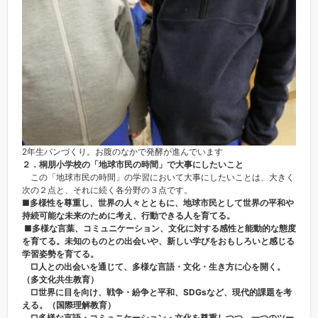
2年生パンづくり。お腹のなかで発酵が進んでいます
２．桐朋小学校の「地球市民の時間」で大事にしたいこと
この「地球市民の時間」の学習において大事にしたいことは、大きく
次の２点と、それに続く各分野の３点です。
■多様性を尊重し、世界の人々とともに、地球市民として世界の平和や
持続可能な未来のために考え、行動できる人を育てる。
■多様な言葉、コミュニケーション、文化に対する感性と能動的な態度
を育てる。未知のものとの出会いや、新しい学びをおもしろいと感じる
学習姿勢を育てる。
□人との出会いを通じて、多様な言語・文化・生き方に心を開く。
（多文化共生教育）
□世界に目を向け、戦争・紛争と平和、SDGs
など、現代的課題を考
える。（国際理解教育）
□多様な言語・コミュニケーション・文化を尊重しつつ、一つのツー