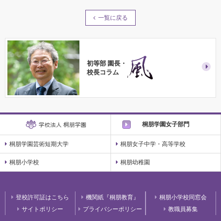
一覧に戻る
初等部 園長・
校長コラム
桐朋学園女子部門
桐朋学園芸術短期大学
桐朋女子中学・高等学校
桐朋小学校
桐朋幼稚園
登校許可証はこちら
機関紙『桐朋教育』
桐朋小学校同窓会
サイトポリシー
プライバシーポリシー
教職員募集