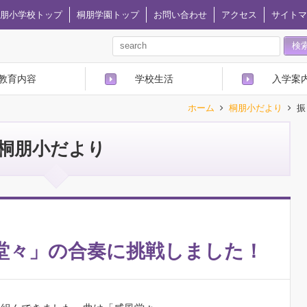
朋小学校トップ
桐朋学園トップ
お問い合わせ
アクセス
サイトマ
教育内容
学校生活
入学案
ホーム
桐朋小だより
振
桐朋小だより
堂々」の合奏に挑戦しました！