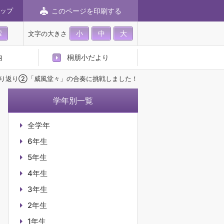
このページを印刷する
ップ
小
中
大
文字の大きさ
内
桐朋小だより
り返り②「威風堂々」の合奏に挑戦しました！
学年別一覧
全学年
6年生
5年生
4年生
3年生
2年生
1年生