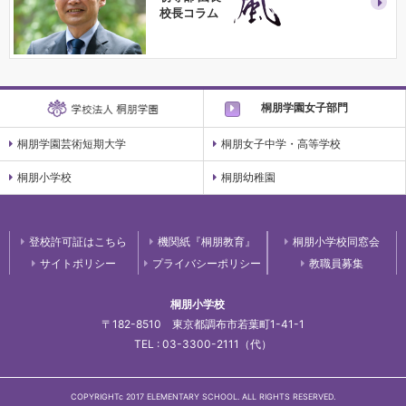
校長コラム
桐朋学園女子部門
桐朋学園芸術短期大学
桐朋女子中学・高等学校
桐朋小学校
桐朋幼稚園
登校許可証はこちら
機関紙『桐朋教育』
桐朋小学校同窓会
サイトポリシー
プライバシーポリシー
教職員募集
桐朋小学校
〒182-8510 東京都調布市若葉町1-41-1
TEL : 03-3300-2111（代）
COPYRIGHTc 2017 ELEMENTARY SCHOOL. ALL RIGHTS RESERVED.