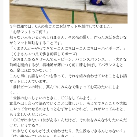
３年西組では、6人の班ごとにお話マットを創作していました。
「お話マットって何？」
知らない人もいるかもしれません。その名の通り、作ったお話を言いな
がらマット運動をすることです。
「くまさんが～やってきて～こんにちは～こんにちは～ハイポーズ。」
（くまさん４つ足で歩き前転してポーズ）
「おおまたあるきぜ～んてん～ピーン、バランスバランス。」（大きな
前転を開始するが、着地足が床につく前に膝を伸ばしてバランスをと
る。足は床につかない。）
こんな風にお話をいくつも作って、それを組み合わせてやることをお話
マットとよんでいます。
「前転ピーンの時に、真ん中にみんなで集まってお花みたいにしよ
う。」
「最後のお～しまいのときに、〇〇をしてみよう。」
意見を出し合って決めていくことは難しいし、考えてできたことを実際
にやって合わせるのはもっとむずかしいけれど、これがやってみると、
もう楽しいんだよね～。
「〇〇が出来ない（技がある）んだけど、その技をみんなやりたいんだ
けど、どうする？」
「出来なくてもちがう技で合わせたり、先生役もできるんじゃない？」
「技が曲がっているから、真っ直ぐ！」