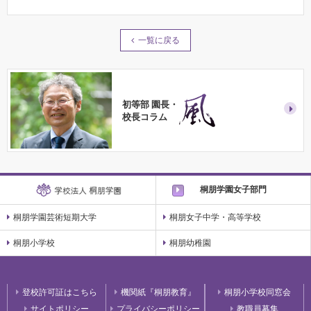
ヤ
ー
一覧に戻る
初等部 園長・
校長コラム
桐朋学園女子部門
桐朋学園芸術短期大学
桐朋女子中学・高等学校
桐朋小学校
桐朋幼稚園
登校許可証はこちら
機関紙『桐朋教育』
桐朋小学校同窓会
サイトポリシー
プライバシーポリシー
教職員募集