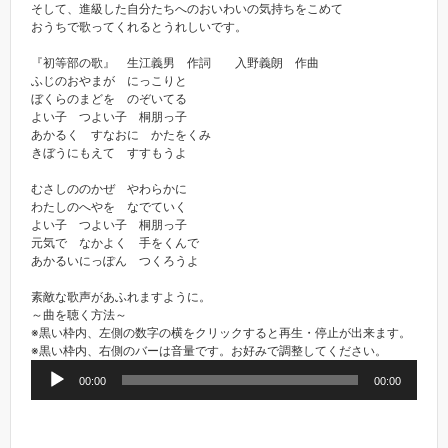
そして、進級した自分たちへのおいわいの気持ちをこめて
おうちで歌ってくれるとうれしいです。
『初等部の歌』 生江義男 作詞 入野義朗 作曲
ふじのおやまが にっこりと
ぼくらのまどを のぞいてる
よい子 つよい子 桐朋っ子
あかるく すなおに かたをくみ
きぼうにもえて すすもうよ
むさしののかぜ やわらかに
わたしのへやを なでていく
よい子 つよい子 桐朋っ子
元気で なかよく 手をくんで
あかるいにっぽん つくろうよ
素敵な歌声があふれますように。
～曲を聴く方法～
※黒い枠内、左側の数字の横をクリックすると再生・停止が出来ます。
※黒い枠内、右側のバーは音量です。お好みで調整してください。
音
00:00
00:00
声
プ
レ
ー