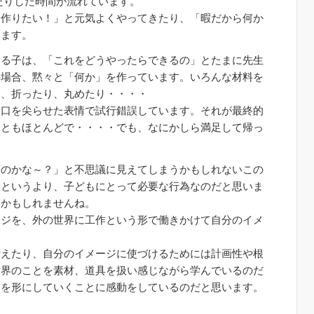
りした時間が流れています。
を作りたい！」と元気よくやってきたり、「暇だから何か
します。
る子は、「これをどうやったらできるの」とたまに先生
の場合、黙々と「何か」を作っています。いろんな材料を
り、折ったり、丸めたり・・・・
と口を尖らせた表情で試行錯誤しています。それが最終的
こともほとんどで・・・・でも、なにかしら満足して帰っ
のかな～？」と不思議に見えてしまうかもしれないこの
・というより、子どもにとって必要な行為なのだと思いま
とかもしれませんね。
ジを、外の世界に工作という形で働きかけて自分のイメ
考えたり、自分のイメージに使づけるためには計画性や根
世界のことを素材、道具を扱い感じながら学んでいるのだ
ジを形にしていくことに感動をしているのだと思います。