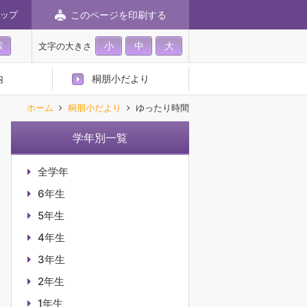
このページを印刷する
ップ
小
中
大
文字の大きさ
内
桐朋小だより
ホーム
桐朋小だより
ゆったり時間
学年別一覧
全学年
6年生
5年生
4年生
3年生
2年生
1年生