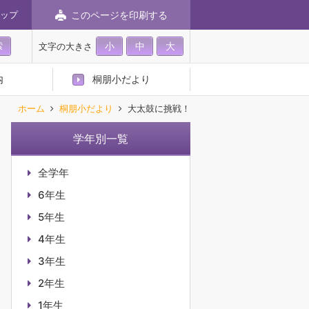
このページを印刷する
ップ
小
中
大
文字の大きさ
内
桐朋小だより
ホーム
桐朋小だより
大太鼓に挑戦！
学年別一覧
全学年
6年生
5年生
4年生
3年生
2年生
1年生