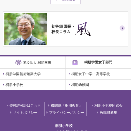
初等部 園長・
校長コラム
桐朋学園女子部門
桐朋学園芸術短期大学
桐朋女子中学・高等学校
桐朋小学校
桐朋幼稚園
登校許可証はこちら
機関紙『桐朋教育』
桐朋小学校同窓会
サイトポリシー
プライバシーポリシー
教職員募集
桐朋小学校