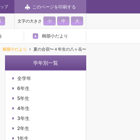
このページを印刷する
ップ
小
中
大
文字の大きさ
内
桐朋小だより
桐朋小だより
夏の合宿〜４年生の八ヶ岳〜
学年別一覧
全学年
6年生
5年生
4年生
3年生
2年生
1年生