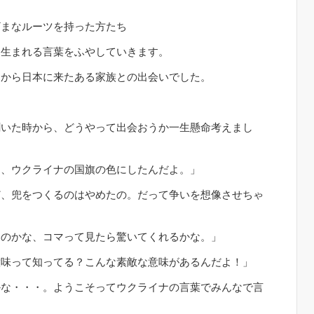
。
ざまなルーツを持った方たち
に生まれる言葉をふやしていきます。
ナから日本に来たある家族との出会いでした。
聞いた時から、どうやって出会おうか一生懸命考えまし
と、ウクライナの国旗の色にしたんだよ。」
ど、兜をつくるのはやめたの。だって争いを想像させちゃ
るのかな、コマって見たら驚いてくれるかな。」
意味って知ってる？こんな素敵な意味があるんだよ！」
かな・・・。ようこそってウクライナの言葉でみんなで言