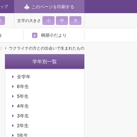
このページを印刷する
ップ
小
中
大
文字の大きさ
内
桐朋小だより
り
ウクライナの方との出会いで生まれたもの
学年別一覧
全学年
6年生
5年生
4年生
3年生
2年生
1年生