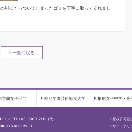
子の脚にくっついてしまったゴミを丁寧に取ってくれまし
一覧に戻る
朋学園女子部門
桐朋学園芸術短期大学
桐朋女子中学・高
1-1
／
TEL : 03-3300-2111（代）
登校許可証
RIGHTS RESERVED.
サイトポリ