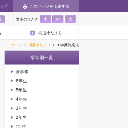
このページを印刷する
ップ
小
中
大
文字の大きさ
内
桐朋小だより
ホーム
桐朋小だより
１学期終業式
学年別一覧
全学年
6年生
5年生
4年生
3年生
2年生
1年生