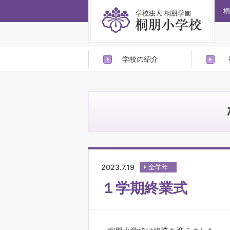
桐
学校の紹介
2023.7.19
全学年
１学期終業式