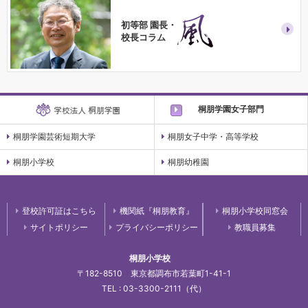
初等部 園長・
校長コラム
桐朋学園女子部門
桐朋学園芸術短期大学
桐朋女子中学・高等学校
桐朋小学校
桐朋幼稚園
登校許可証はこちら
機関紙『桐朋教育』
桐朋小学校同窓会
サイトポリシー
プライバシーポリシー
教職員募集
桐朋小学校
〒182-8510 東京都調布市若葉町1-41-1
TEL : 03-3300-2111（代）