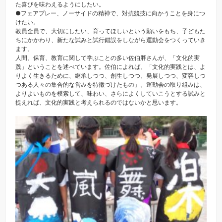
た喜びを味わえるようにしたい。
●フェアプレー、ノーサイドの精神で、対抗競技に向かうことを身につ
けたい。
教員全員で、大切にしたい、育ってほしいという願いをもち、子どもた
ちにかかわり、新たな試みと試行錯誤をしながら運動会をつくっていき
ます。
人間、保育、教育に関して学ぶことの多い佐伯胖さんが、「文化的実
践」ということを述べています。佐伯によれば、「文化的実践とは、よ
りよく生きるために、継承しつつ、創生しつつ、発展しつつ、変容しつ
つある人々の集合的な営みを特徴づけたもの」。運動会の取り組みは、
よりよいものを模索して、味わい、さらによくしていこうとする試みと
捉えれば、文化的実践と考えられるのではないかと思います。