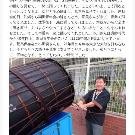
6年生の中野七頭舞の授業では、3回来校し、七名の踊り手の方が七つ
の踊りを見せて、一緒に踊ってくれました。ここがいいよ、こう踊ると
もっとよくなるよ、などと認め励まし、見本を見せてくれました。運動
会前日、沖縄から園田青年会の皆さんと市川直美さんが来て、授業で踊
ってくれました。放課後も一緒に踊ってくれました。太鼓がからだ全体
に響き渡り、力づよさやかっこよさなど、いろいろなことに心をふるわ
せました。そして本番も一緒に踊ってくれました。市川さんは講師時代
から40年以上、園田青年会の皆さんには25年間お世話になっていま
す。荒馬保存会の小田切さんも、21年目の今年も大きな太鼓を打ちなら
し、子どもたちの踊りを見事に支えてくださいました。私たちにとっ
て、宝物となる、とってもたのしい時間でした。