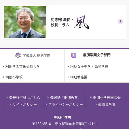
初等部 園長・
校長コラム
桐朋学園女子部門
桐朋学園芸術短期大学
桐朋女子中学・高等学校
桐朋小学校
桐朋幼稚園
登校許可証はこちら
機関紙『桐朋教育』
桐朋小学校同窓会
サイトポリシー
プライバシーポリシー
教職員募集
桐朋小学校
〒182-8510 東京都調布市若葉町1-41-1