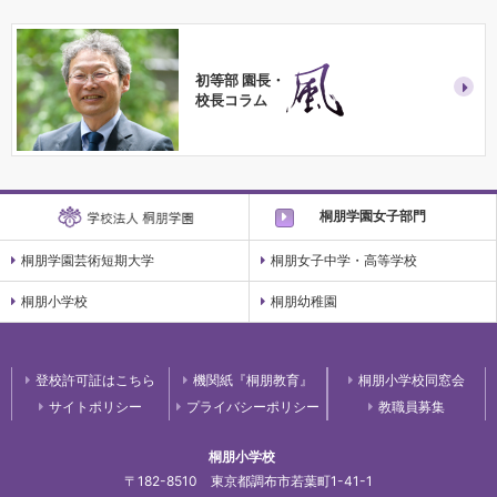
初等部 園長・
校長コラム
桐朋学園女子部門
桐朋学園芸術短期大学
桐朋女子中学・高等学校
桐朋小学校
桐朋幼稚園
登校許可証はこちら
機関紙『桐朋教育』
桐朋小学校同窓会
サイトポリシー
プライバシーポリシー
教職員募集
桐朋小学校
〒182-8510 東京都調布市若葉町1-41-1