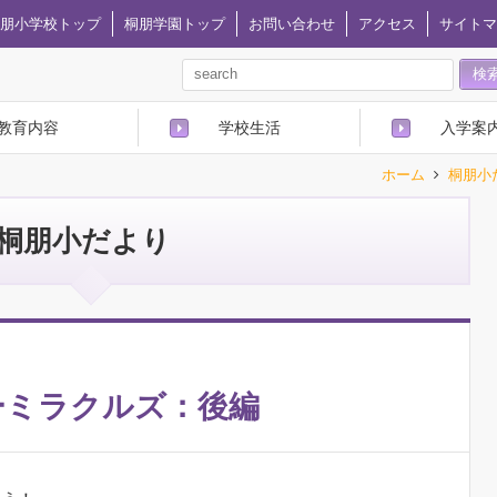
朋小学校トップ
桐朋学園トップ
お問い合わせ
アクセス
サイトマ
教育内容
学校生活
入学案
ホーム
桐朋小
桐朋小だより
ーミラクルズ：後編