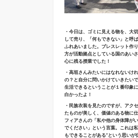
・今日は、ゴミに見える物を、大
して売り、「何もできない」と呼
ふれあいました。ブレスレット作
方が活動拠点としている国のあい
心に残る授業でした！
・高垣さんみたいにはなれないけ
の？と自分に問いかけていきたい
生活できるということが１番印象
白かったよ！
・民族衣装を見たのですが、アク
たものが美しく、価値のある物に
フィアさんの「私や他の身体障が
でください」という言葉。これは私
もできることがある”という思いが