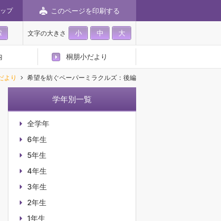
このページを印刷する
ップ
小
中
大
文字の大きさ
内
桐朋小だより
だより
希望を紡ぐペーパーミラクルズ：後編
学年別一覧
全学年
6年生
5年生
4年生
3年生
2年生
1年生