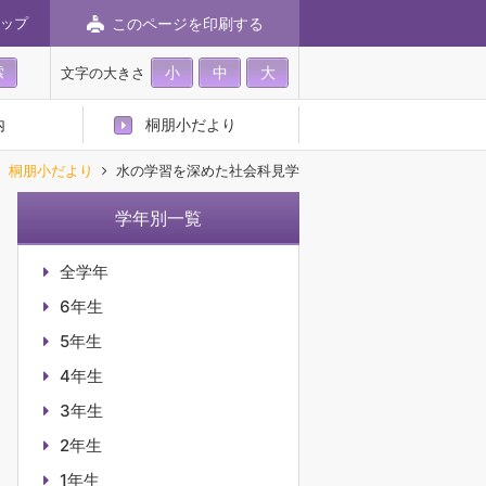
このページを印刷する
ップ
小
中
大
文字の大きさ
内
桐朋小だより
桐朋小だより
水の学習を深めた社会科見学
学年別一覧
全学年
6年生
5年生
4年生
3年生
2年生
1年生