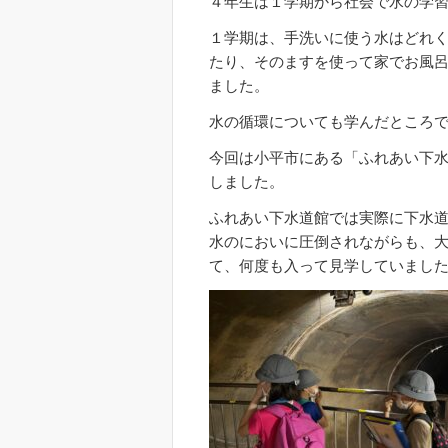
４年生は１学期から社会で水の学
１学期は、手洗いに使う水はどれ
たり、そのますを使って家でお風
ました。
水の循環についても学んだところ
今回は小平市にある「ふれあい下
しました。
ふれあい下水道館では実際に下水
水のにおいに圧倒されながらも、
て、何度も入って見学していまし