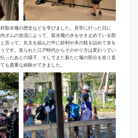
羽村取水堰の歴史などを学びました。見学に行った日に
河内ダムの放流によって、取水堰の水をせき止めている部
」と言って、丸太を組んだ中に砂利や木の枝を詰めて水を
そうです。造られた江戸時代からそのやり方は変わってい
を払ったあとの様子、そしてまた新たに堰の部分を造り直
とても貴重な経験ができました。