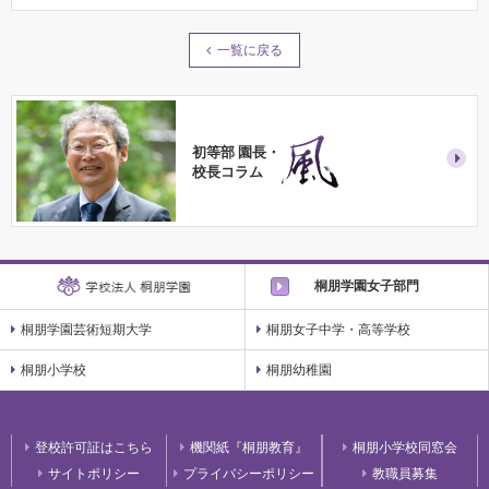
一覧に戻る
初等部 園長・
校長コラム
桐朋学園女子部門
桐朋学園芸術短期大学
桐朋女子中学・高等学校
桐朋小学校
桐朋幼稚園
登校許可証はこちら
機関紙『桐朋教育』
桐朋小学校同窓会
サイトポリシー
プライバシーポリシー
教職員募集