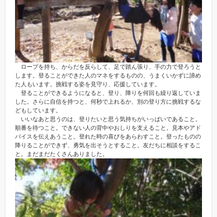
ロープを持ち、からだを反らして、足で踏ん張り、手の力で登ろうと
します。登ることができた人のマネをするものの、うまくいかずに諦め
た人もいます。挑戦する姿を見守り、応援しています。
登ることができるようになると、登り、降りを何回も繰り返していま
した。さらに自信を持つと、何秒で上れるか、別の登り方に挑戦するな
どもしています。
いいなあと思うのは、登りたいと思う気持ちがいっぱいであること。
順番を待つこと。できない人の背中やおしりを支えること。見本やアド
バイスを伝えあうこと。登れた時の喜びをあらわすこと。登ったものの
降りることができず、勇気を出そうとすること。友だちに相談をするこ
と。まだまだたくさんありました。