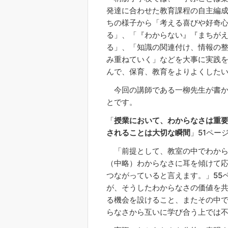
発達に合わせた教育課程の自主編
ちの様子から「考える喜びや好奇
る」、「『わからない』『まちが
る」、「知識の関連付け、情報の
み重ねていく」などを大事に実践
んで、保育、教育をよりよくした
今回の講師である一柳先生が書か
とです。
「
授業において、わからなさは重
されることは大切な瞬間
」51ペー
「前提として、教室の中でわから
（中略）わからなさに耳を傾けて
つながっていると言えます。」55
が、そうしたわからなさの価値を
る機会を設けること、またその中
らなさから互いに学び合う上では不