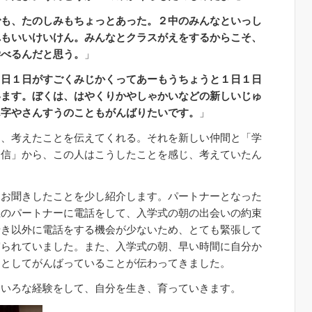
でも、たのしみもちょっとあった。２中のみんなといっし
れもいいけいけん。みんなとクラスがえをするからこそ、
学べるんだと思う。
」
１日１日がすごくみじかくってあーもうちょうと１日１日
います。ぼくは、はやくりかやしゃかいなどの新しいじゅ
ん字やさんすうのこともがんばりたいです。
」
と、考えたことを伝えてくれる。それを新しい仲間と「学
通信」から、この人はこうしたことを感じ、考えていたん
。
りお聞きしたことを少し紹介します。パートナーとなった
生のパートナーに電話をして、入学式の朝の出会いの約束
せき以外に電話をする機会が少ないため、とても緊張して
守られていました。また、入学式の朝、早い時間に自分か
ーとしてがんばっていることが伝わってきました。
いろな経験をして、自分を生き、育っていきます。