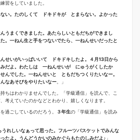
命練習をしていました。
らない。たのしくて ドキドキが とまらない。よかった
ぶんうまくできました。あたらしいともだちができまし
した。一ねん生と手をつないでたら、一ねんせいだったと
」
んせいがいっぱいいて ドキドキしたよ。４月13日から
しみだよ。わたしは 一ねんせいが にゅうがくしたか
ませんでした。一ねんせいと ともだちつくりたいなー。
ろんなあそびをやりたいなー
。」
持ちはわかりませんでした。「学級通信」を読んで、こ
だ、考えていたのかなどとわかり、嬉しくなります。
を過ごしているのだろう。
３年生
の「学級通信」を読み
らうれしいなぁって思った。フルーツバスケットでみんな
ったよ。うんどうかいのみかぐらもたのしみだよ♪
」