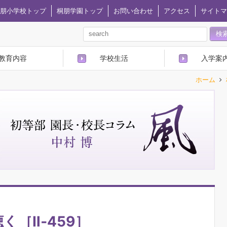
朋小学校トップ
桐朋学園トップ
お問い合わせ
アクセス
サイトマ
教育内容
学校生活
入学案
ホーム
く［Ⅱ‐459］