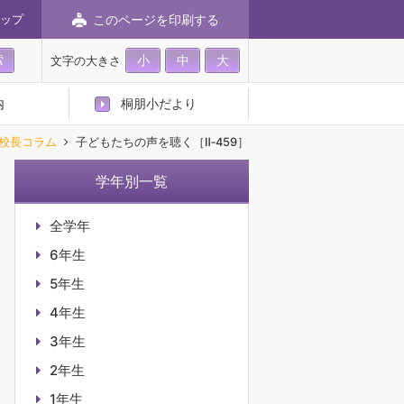
このページを印刷する
ップ
小
中
大
文字の大きさ
内
桐朋小だより
校長コラム
子どもたちの声を聴く［Ⅱ‐459］
学年別一覧
全学年
6年生
5年生
4年生
3年生
2年生
1年生