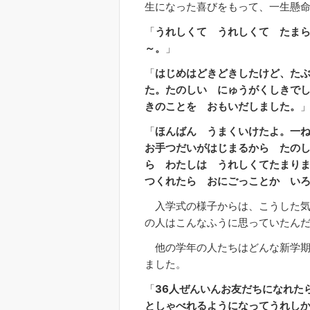
生になった喜びをもって、一生懸
「
うれしくて うれしくて たま
～。
」
「
はじめはどきどきしたけど、た
た。たのしい にゅうがくしきで
きのことを おもいだしました。
「
ほんばん うまくいけたよ。一ね
お手つだいがはじまるから たの
ら わたしは うれしくてたまり
つくれたら おにごっことか い
入学式の様子からは、こうした気
の人はこんなふうに思っていたん
他の学年の人たちはどんな新学期
ました。
「
36人ぜんいんお友だちになれた
としゃべれるようになってうれしか