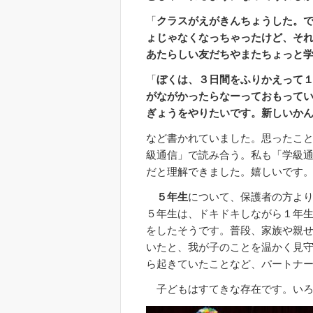
「
クラスがえがきんちょうした。
ょじゃなくなっちゃったけど、そ
あたらしい友だちやまたちょっと
「
ぼくは、３日間をふりかえって
がながかったらなーっておもって
ぎょうをやりたいです。新しいか
など書かれていました。思ったこ
級通信」で読み合う。私も「学級
だと理解できました。嬉しいです
５年生
について、保護者の方よ
５年生は、ドキドキしながら１年
をしたそうです。普段、家族や親
いたと、我が子のことを温かく見
ら起きていたことなど、パートナ
子どもはすてきな存在です。いろ