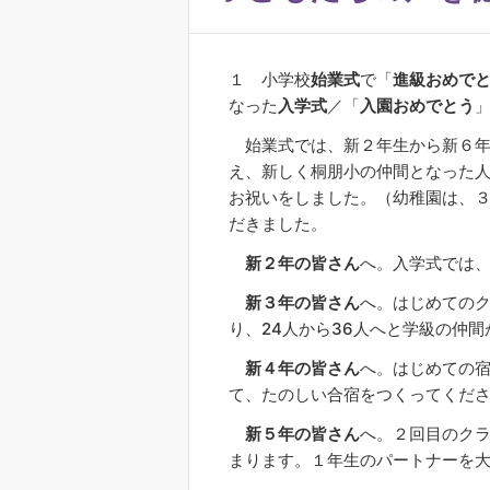
１ 小学校
始業式
で「
進級おめで
なった
入学式
／「
入園おめでとう
始業式では、新２年生から新６年
え、新しく桐朋小の仲間となった
お祝いをしました。（幼稚園は、
だきました。
新２年の皆さん
へ。入学式では
新３年の皆さん
へ。はじめての
り、24人から36人へと学級の仲
新４年の皆さん
へ。はじめての
て、たのしい合宿をつくってくだ
新５年の皆さん
へ。２回目のク
まります。１年生のパートナーを