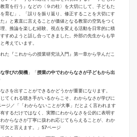
成教育を行う』などの〈９の柱〉を大切にして、子どもた
心を育む」、「誤りを振り返り、修正することを大切にす
えた』と素直に言えることが価値となる教室の空気をつく
整理、推論を楽しむ経験、視点を変える活動を日常的に積
をすすめようと話し合ってきました。外部の先生からも学
いと考えています。
れた『これからの授業研究法入門』第一章から学んだこ
要な学びの契機
」「
授業の中でわからなさが子どもから出
ジ
なさを出すことができるかどうかが重要になります。
応じてくれる聴き手がいるからこそ、わからなさが学びに
ページ／「「わからないことが大事」だとよく言われます
共有するだけではなく、実際にわからなさを公的に表明す
でわからなさが丁寧に扱われ応じてもらえることが、わか
可欠と言えます。」57ページ