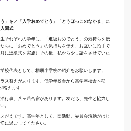
とう
」を／「
入学おめでとう
」「
とうほっこのなかま
」に
」
入園式
生それぞれの学年に、「進級おめでとう」の気持ちを伝
人たちに「おめでとう」の気持ちを伝え、お互いに拍手で
３月に進級式を実施）その後、私から少し話をさせていた
、学校代表として、桐朋小学校の紹介をお願いします。
クラス替えがあります。低学年校舎から高学年校舎へ移
間が増えます。
宿泊行事、八ヶ岳合宿があります。友だち、先生と協力し
さい。
ラスがえです。高学年として、団活動、委員会活動がはじ
大切に過ごしてください。