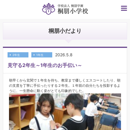
桐朋小だより
2026.5.8
2年生
1年生
見守る2年生～1年生のお手伝い～
朝早くから玄関で１年生を待ち、教室まで優しくエスコートしたり、朝
の支度を丁寧に手伝ったりする２年生。１年前の自分たちを投影するよ
うに、一生懸命に動く姿がとても印象的でした。