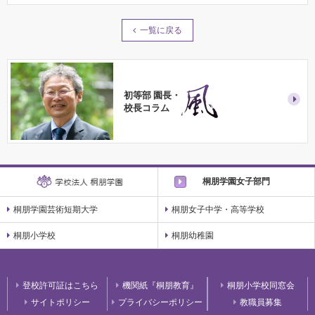
一覧に戻る
初等部 園長・
校長コラム
桐朋学園女子部門
桐朋学園芸術短期大学
桐朋女子中学・高等学校
桐朋小学校
桐朋幼稚園
登校許可証はこちら
機関紙『桐朋教育』
桐朋小学校同窓会
サイトポリシー
プライバシーポリシー
教職員募集