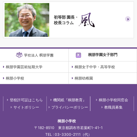
初等部 園長・
校長コラム
桐朋学園女子部門
桐朋学園芸術短期大学
桐朋女子中学・高等学校
桐朋小学校
桐朋幼稚園
登校許可証はこちら
機関紙『桐朋教育』
桐朋小学校同窓会
サイトポリシー
プライバシーポリシー
教職員募集
桐朋小学校
〒182-8510 東京都調布市若葉町1-41-1
TEL : 03-3300-2111（代）