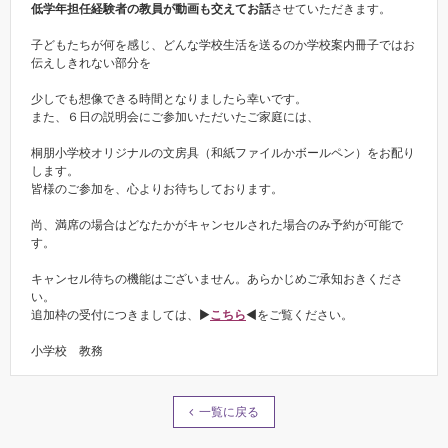
低学年担任経験者の教員が動画も交えてお話
させていただきます。
子どもたちが何を感じ、どんな学校生活を送るのか学校案内冊子ではお
伝えしきれない部分を
少しでも想像できる時間となりましたら幸いです。
また、６日の説明会にご参加いただいたご家庭には、
桐朋小学校オリジナルの文房具（和紙ファイルかボールペン）をお配り
します。
皆様のご参加を、心よりお待ちしております。
尚、満席の場合はどなたかがキャンセルされた場合のみ予約が可能で
す。
キャンセル待ちの機能はございません。あらかじめご承知おきくださ
い。
追加枠の受付につきましては、▶︎
こちら
◀︎をご覧ください。
小学校 教務
一覧に戻る