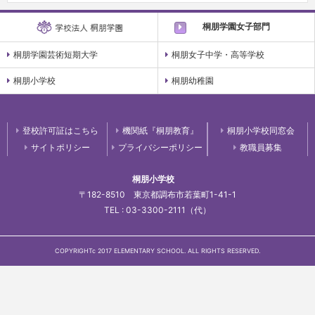
桐朋学園女子部門
桐朋学園芸術短期大学
桐朋女子中学・高等学校
桐朋小学校
桐朋幼稚園
登校許可証はこちら
機関紙『桐朋教育』
桐朋小学校同窓会
サイトポリシー
プライバシーポリシー
教職員募集
桐朋小学校
〒182-8510 東京都調布市若葉町1-41-1
TEL : 03-3300-2111（代）
COPYRIGHTc 2017 ELEMENTARY SCHOOL. ALL RIGHTS RESERVED.