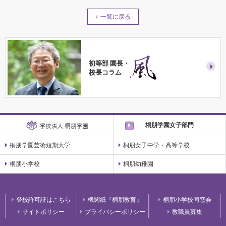
一覧に戻る
初等部 園長・
校長コラム
桐朋学園女子部門
桐朋学園芸術短期大学
桐朋女子中学・高等学校
桐朋小学校
桐朋幼稚園
登校許可証はこちら
機関紙『桐朋教育』
桐朋小学校同窓会
サイトポリシー
プライバシーポリシー
教職員募集