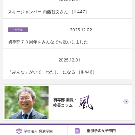
スキージャンパー 内藤智文さん ［Ⅱ‐447］
2025.12.02
全学年
初等部７０周年をみんなでお祝いしました
2025.12.01
「みんな」がいて「わたし」になる ［Ⅱ‐446］
初等部 園長・
校長コラム
桐朋学園女子部門