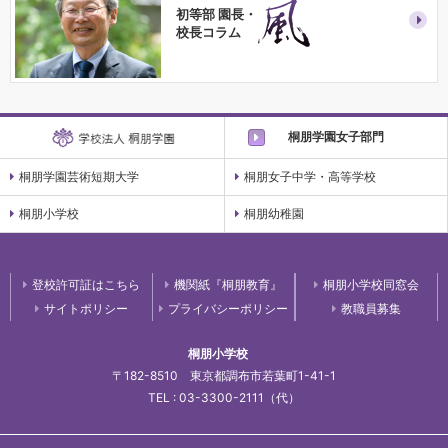
初等部 園長・
校長コラム
桐朋学園女子部門
桐朋学園芸術短期大学
桐朋女子中学・高等学校
桐朋小学校
桐朋幼稚園
登校許可証はこちら
機関紙『桐朋教育』
桐朋小学校同窓会
サイトポリシー
プライバシーポリシー
教職員募集
桐朋小学校
〒182-8510 東京都調布市若葉町1-41-1
TEL : 03-3300-2111（代）