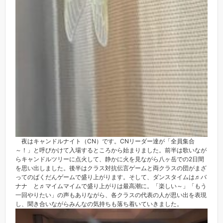
夜はキャンドルナイト（CN）です。CNリーダー達が「全員集合
～！」と呼びかけて入場するところから始まりました。前半は歌いなが
らキャンドルツリーに点火して、静かに火を見ながら八ヶ岳での2日間
を思い出しました。後半はクラス対抗伝言ゲームと両クラスの団がまざ
ってのばくだんゲームで盛り上がります。そして、ダンスタイムは♬バ
ナナ と♬マイムマイムで盛り上がりは最高潮に。「楽しい～」「もう
一回やりたい」の声もありながら、各クラスの代表の人が思い出を表現
し、聞き合いながらみんなの気持ちも落ち着いていきました。