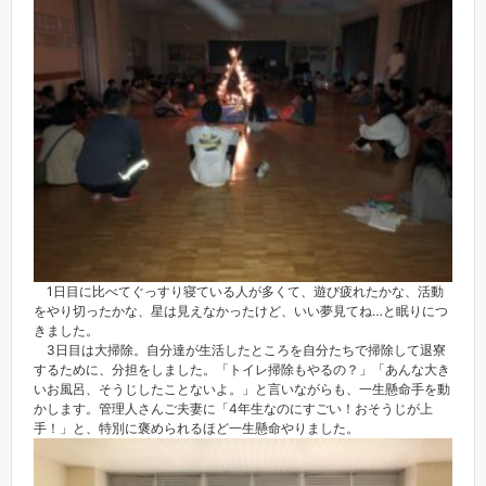
1日目に比べてぐっすり寝ている人が多くて、遊び疲れたかな、活動
をやり切ったかな、星は見えなかったけど、いい夢見てね…と眠りにつ
きました。
3日目は大掃除。自分達が生活したところを自分たちで掃除して退寮
するために、分担をしました。「トイレ掃除もやるの？」「あんな大き
いお風呂、そうじしたことないよ。」と言いながらも、一生懸命手を動
かします。管理人さんご夫妻に「4年生なのにすごい！おそうじが上
手！」と、特別に褒められるほど一生懸命やりました。