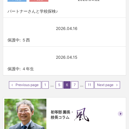
パートナーさんと学校探検♪
2026.04.16
保護中: ５西
2026.04.15
保護中: ４年生
…
…
Previous page
1
5
6
7
11
Next page
初等部 園長・
校長コラム