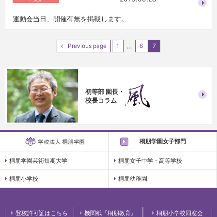
運動会当日、開催有無を掲載します。
…
Previous page
1
6
7
初等部 園長・
校長コラム
桐朋学園女子部門
桐朋学園芸術短期大学
桐朋女子中学・高等学校
桐朋小学校
桐朋幼稚園
登校許可証はこちら
機関紙『桐朋教育』
桐朋小学校同窓会