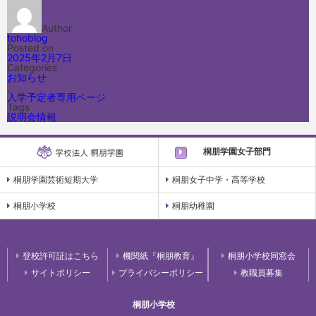
Author
tohoblog
Posted on
2025年2月7日
Categories
お知らせ
,
入学予定者専用ページ
Tags
説明会情報
桐朋学園女子部門
桐朋学園芸術短期大学
桐朋女子中学・高等学校
桐朋小学校
桐朋幼稚園
登校許可証はこちら
機関紙『桐朋教育』
桐朋小学校同窓会
サイトポリシー
プライバシーポリシー
教職員募集
桐朋小学校