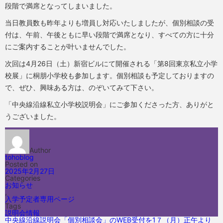
段階で満席となってしまいました。
当日教員数も昨年よりも増員し対応いたしましたが、個別相談の受
付は、午前、午後ともに早い段階で満席となり、すべての方に十分
にご案内することが叶いませんでした。
次回は4月26日（土）新宿ビルにて開催される「第8回東京私立小学
校展」に桐朋小学校も参加します。個別相談も予定しておりますの
で、ぜひ、興味ある方は、のぞいてみて下さい。
「中央線沿線私立小学校説明会」にご参加くださった方、ありがと
うございました。
Author
tohoblog
Posted on
2025年2月27日
Categories
お知らせ
,
入学予定者専用ページ
Tags
説明会情報
中央線沿線説明会「個別相談会」のWEB受付を1７（月）正午より