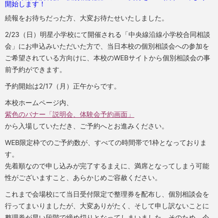
開始します！
続報をお待ちだった方、大変お待たせいたしました。
2/23（日）明星小学校にて開催される「中央線沿線小学校合同相談
会」にお申込みいただいた方で、当日本校の個別相談会への参加を
ご希望されている方向けに、本校のWEBサイトから個別相談会の事
前予約ができます。
予約開始は2/17（月）正午からです。
本校ホームページ内、
紫色のバナー「説明会、体験会予約画面」
から入場していただき、ご予約へとお進みください。
WEB限定枠でのご予約数が、すべての時間帯で1枠となっておりま
す。
先着順なので申し込みが完了するまえに、満席となってしまう可能
性がございますこと、あらかじめご容赦ください。
これまで会場校にて当日受付限定で整理券を配布し、個別相談会を
行ってまいりましたが、大変ありがたく、そして申し訳ないことに
整理券が早い段階で締め切りとなってしまいました。そのため、今