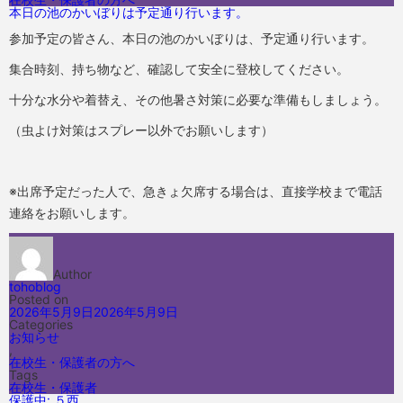
本日の池のかいぼりは予定通り行います。
参加予定の皆さん、本日の池のかいぼりは、予定通り行います。
集合時刻、持ち物など、確認して安全に登校してください。
十分な水分や着替え、その他暑さ対策に必要な準備もしましょう。
（虫よけ対策はスプレー以外でお願いします）
※出席予定だった人で、急きょ欠席する場合は、直接学校まで電話
連絡をお願いします。
Author
tohoblog
Posted on
2026年5月9日
2026年5月9日
Categories
お知らせ
,
在校生・保護者の方へ
Tags
在校生・保護者
保護中: ５西