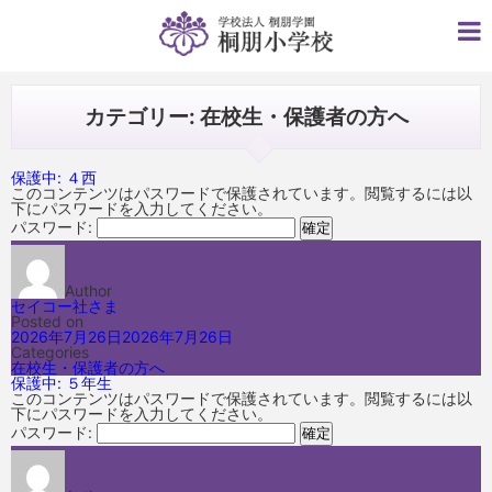
カテゴリー: 在校生・保護者の方へ
保護中: ４西
このコンテンツはパスワードで保護されています。閲覧するには以
下にパスワードを入力してください。
パスワード:
Author
セイコー社さま
Posted on
2026年7月26日
2026年7月26日
Categories
在校生・保護者の方へ
保護中: ５年生
このコンテンツはパスワードで保護されています。閲覧するには以
下にパスワードを入力してください。
パスワード: