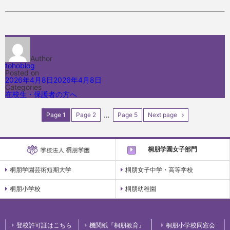
Author
tohoblog
Posted on
2026年4月8日
2026年4月8日
Categories
在校生・保護者の方へ
…
Page
1
Page
2
Page
5
Next page
桐朋学園女子部門
桐朋学園芸術短期大学
桐朋女子中学・高等学校
桐朋小学校
桐朋幼稚園
登校許可証はこちら
機関紙『桐朋教育』
桐朋小学校同窓会