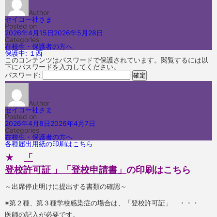
Author
セイコー社さま
Posted on
2026年4月15日
2026年5月28日
Categories
在校生・保護者の方へ
保護中: １西
このコンテンツはパスワードで保護されています。閲覧するには以
下にパスワードを入力してください。
パスワード:
Author
セイコー社さま
Posted on
2026年4月8日
2026年4月7日
Categories
在校生・保護者の方へ
各種届出用紙の印刷はこちら
★
「
登校許可証 」「登校申請書」
の印刷はこちら
～出席停止明けに提出する書類の確認～
※第２種、第３種学校感染症の場合は、「登校許可証」 ・・・
医師の記入が必要です。