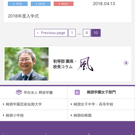
2018.04.13
1年生
2年生
5年生
2018年度入学式
…
Previous page
1
9
10
初等部 園長・
校長コラム
桐朋学園女子部門
桐朋学園芸術短期大学
桐朋女子中学・高等学校
桐朋小学校
桐朋幼稚園