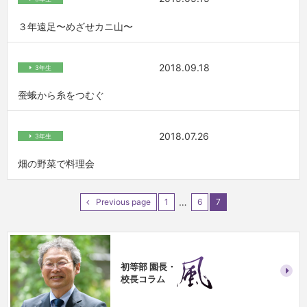
３年遠足〜めざせカニ山〜
2018.09.18
3年生
蚕蛾から糸をつむぐ
2018.07.26
3年生
畑の野菜で料理会
…
Previous page
1
6
7
初等部 園長・
校長コラム