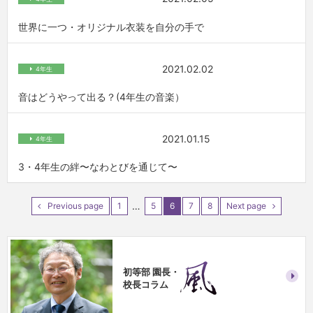
世界に一つ・オリジナル衣装を自分の手で
2021.02.02
4年生
音はどうやって出る？(4年生の音楽）
2021.01.15
4年生
3・4年生の絆〜なわとびを通じて〜
…
Previous page
1
5
6
7
8
Next page
初等部 園長・
校長コラム