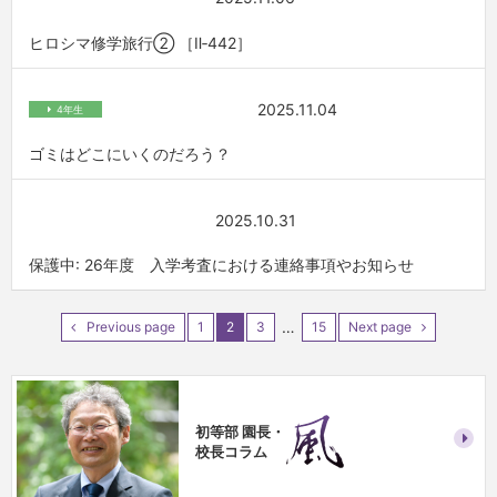
ヒロシマ修学旅行② ［Ⅱ‐442］
2025.11.04
4年生
ゴミはどこにいくのだろう？
2025.10.31
保護中: 26年度 入学考査における連絡事項やお知らせ
…
Previous page
1
2
3
15
Next page
初等部 園長・
校長コラム